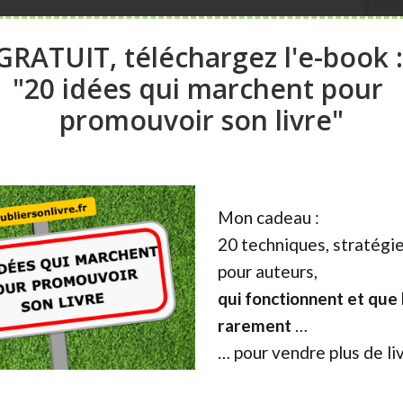
édition
GRATUIT, téléchargez l'e-book 
"20 idées qui marchent pour
ntiel du blog et de mes services étant orienté sur
ransparente, rappeler quelques points importants :
promouvoir son livre"
es se méfient de l’auto-édition, ont trop été
et cela ne change pas.
iqué, dans la maîtrise des plateformes et des
 d’être accompagné.
Mon cadeau :
ndre que l’édition à compte d’auteur, mais c’est
20 techniques, stratégie
 bien accompagnée et réussie a aussi ses coûts;
pour auteurs,
qui fonctionnent et que l
tion. Sans communauté pré-existante, ou sans
ravailler
rarement
…
… pour vendre plus de li