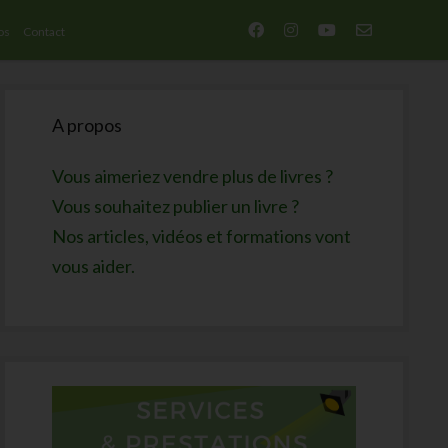
facebook
instagram
youtube
email-
os
Contact
form
Sidebar
A propos
Vous aimeriez vendre plus de livres ?
Vous souhaitez publier un livre ?
Nos articles, vidéos et formations vont
vous aider.