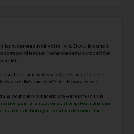
blier
et à
promouvoir votre livre
. Et plus largement,
ous correspond le mieux (recherche de maisons d’édition,
demande).
être seul, et promouvoir votre livre est une affaire de
lés, ou réalisés sans bénéficier de bons conseils.
tions
, pour que la publication de votre livre soit à la
ormation pour promouvoir son livre, décrocher une
sa maîtrise de l’intrigue, création de couverture,