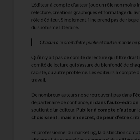
L’éditeur à compte d’auteur joue un rôle non moins im
relecture, créations graphiques et formatage du livr
rôle d’éditeur. Simplement, il ne prend pas de risque 
du snobisme littéraire.
Chacun a le droit d’être publié et tout le monde ne 
Qu’il n’y ait pas de comité de lecture qui filtre dra
comité de lecture qui s’assure du bienfondé de chaqu
raciste, ou autre problème. Les éditeurs à compte d
travail.
De nombreux auteurs ne se retrouvent pas dans
l’é
de partenaire de confiance,
ni dans l’auto-édition
soutient d’un éditeur.
Publier à compte d’auteur
l
choisissent , mais en secret, de peur d’être crit
En professionnel du marketing, la distinction comp
ciblage et de propositions commerciales différentes 