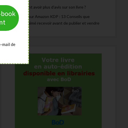
Comment avoir plus d’avis sur son livre ?
e-book
Publier sur Amazon KDP : 13 Conseils que
nt
j’aurais aimé recevoir avant de publier et vendre
e-mail de