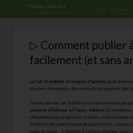
Publier son Livre
Accueil
Formations
écrire, publier et promouvoir
▷ Comment publier 
facilement (et sans a
Le fait de
publier à compte d’auteur
jouit d’une m
discours trompeurs, des contrats incomplets, des ta
Je m’en désole, car l’édition à compte d’auteur prop
compte d’éditeur et l’auto-édition
. En synthèse 
cherchent pas) et qui n’ont ni l’envie, ni les moyens
(maîtrise des plateformes de publication, création 
page du texte …), l’édition à compte d’auteur vient c