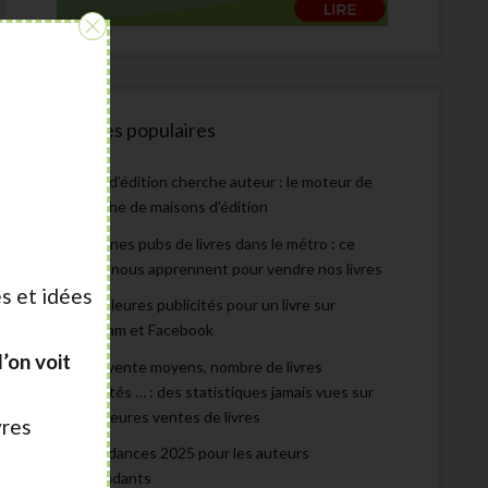
:
Articles populaires
Maison d’édition cherche auteur : le moteur de
recherche de maisons d’édition
Les bonnes pubs de livres dans le métro : ce
qu’elles nous apprennent pour vendre nos livres
s et idées
Les meilleures publicités pour un livre sur
Instagram et Facebook
’on voit
Prix de vente moyens, nombre de livres
autoédités … : des statistiques jamais vues sur
les meilleures ventes de livres
vres
Les tendances 2025 pour les auteurs
indépendants