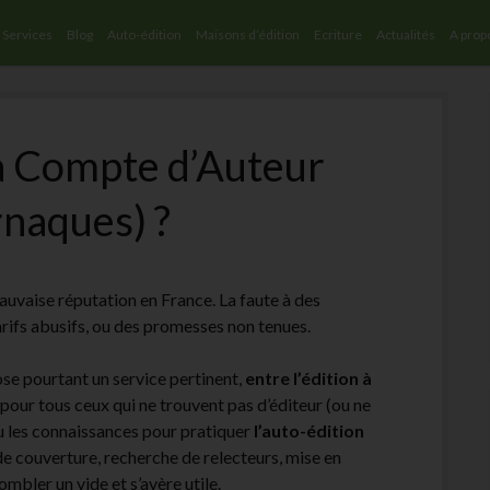
Services
Blog
Auto-édition
Maisons d’édition
Ecriture
Actualités
A prop
à Compte d’Auteur
rnaques) ?
auvaise réputation en France. La faute à des
rifs abusifs, ou des promesses non tenues.
ose pourtant un service pertinent,
entre l’édition à
: pour tous ceux qui ne trouvent pas d’éditeur (ou ne
 ou les connaissances pour pratiquer
l’auto-édition
de couverture, recherche de relecteurs, mise en
ombler un vide et s’avère utile.