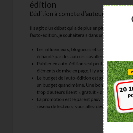
édition
L’édition à compte d’auteur vs l’auto-
Il s’agit d’un débat qui a de plus en plus cour. L’esse
l’auto-édition, je souhaiterais dans une démarche t
Les influenceurs, blogueurs et critiques littérair
échaudé par des auteurs cavaliers et sans gêne, 
Publier en auto-édition seul peut s’avérer compl
éléments de mise en page. Il y a souvent besoin
Le budget de l’auto-édition est généralement moi
un budget quand même. Une bonne auto-édition,
trop d’auteurs lisent « gratuit » dans « auto ».
La promotion est le parent pauvre de l’auto-édi
réseau de lecteurs, vous allez devoir beaucoup t