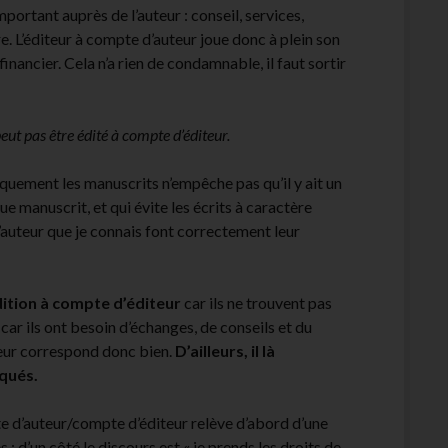
portant auprès de l’auteur : conseil, services,
e. L’éditeur à compte d’auteur joue donc à plein son
financier. Cela n’a rien de condamnable, il faut sortir
peut pas être édité à compte d’éditeur.
stiquement les manuscrits n’empêche pas qu’il y ait un
e manuscrit, et qui évite les écrits à caractère
’auteur que je connais font correctement leur
dition à compte d’éditeur
car ils ne trouvent pas
, car ils ont besoin d’échanges, de conseils et du
eur correspond donc bien.
D’ailleurs, il là
iqués.
te d’auteur/compte d’éditeur relève d’abord d’une
: d’un côté le discours est « je prends les droits de