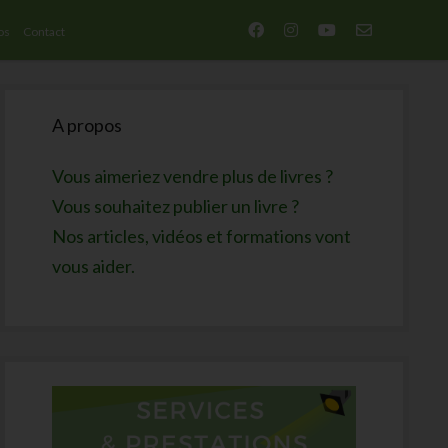
facebook
instagram
youtube
email-
os
Contact
form
Sidebar
A propos
Vous aimeriez vendre plus de livres ?
Vous souhaitez publier un livre ?
Nos articles, vidéos et formations vont
vous aider.