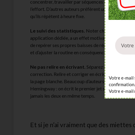
concentrer, travailler par séquences de 25 minutes 
l’effort. D’autres auteurs préfèrent une session uni
qu’ils répètent à heure fixe.
Le suivi des statistiques.
Noter chaque jour le no
application dédiée, a un effet motivant disproporti
de repérer ses propres baisses de régime (un jour 
et d’ajuster la routine en conséquence plutôt que de 
Ne pas relire en écrivant.
Séparez nettement la pha
correction. Relire et corriger en écrivant ralentit 
Votre e-mail 
la page blanche. Beaucoup d’auteurs professionnels 
confirmation
Hemingway : on écrit le premier jet sans retenue, on
Votre e-mail 
jamais les deux en même temps.
Et si je n’ai vraiment que des miettes