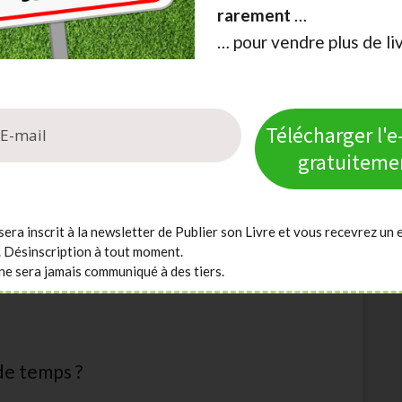
suivies de 5 minutes de pause aide à fractionner
rarement
…
que chronométrée de 1h30 à 2h, sans interruption,
… pour vendre plus de li
mbre de mots écrits, dans un tableur ou une
onné par rapport à sa simplicité. Cela permet aussi
Télécharger l'
de la semaine systématiquement faible, par exemple)
culpabiliser.
gratuiteme
se de production (le premier jet) de la phase de
énormément la progression et nourrit le syndrome de
sera inscrit à la newsletter de Publier son Livre et vous recevrez un 
appliquent une variante du principe attribué à
. Désinscription à tout moment.
 corrige ensuite avec un regard critique, mais
ne sera jamais communiqué à des tiers.
 de temps ?