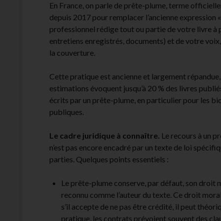
En France, on parle de prête-plume, terme officiel
depuis 2017 pour remplacer l’ancienne expression « nè
professionnel rédige tout ou partie de votre livre à 
entretiens enregistrés, documents) et de votre voi
la couverture.
Cette pratique est ancienne et largement répandue, b
estimations évoquent jusqu’à 20 % des livres publi
écrits par un prête-plume, en particulier pour les b
publiques.
Le cadre juridique à connaître.
Le recours à un pr
n’est pas encore encadré par un texte de loi spécifiq
parties. Quelques points essentiels :
Le prête-plume conserve, par défaut, son droit m
reconnu comme l’auteur du texte. Ce droit moral
s’il accepte de ne pas être crédité, il peut théor
pratique, les contrats prévoient souvent des cla