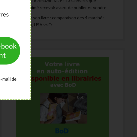
Publier sur Amazon KDP : 13 Conseils que
j’aurais aimé recevoir avant de publier et vendre
vres
Traduire son livre : comparaison des 4 marchés
Alle, Esp, USA vs Fr
e-book
nt
e-mail de