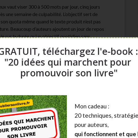
ux vaut viser 300 à 500 mots par jour, cinq jours
s une semaine de culpabilité. L’objectif sert de
it son quota même quand le texte produit n’est pas
ecture. Beaucoup d’auteurs ajoutent un jour de repos
le sur la durée qu’un objectif quotidien sans
GRATUIT, téléchargez l'e-book 
 — relire le paragraphe de la veille, faire un café,
"20 idées qui marchent pour
 entre en mode écriture. C’est un mécanisme simple
promouvoir son livre"
, souvent le moment le plus coûteux en énergie
ser « terminer mon livre », visez « terminer ce
gère beaucoup mieux les objectifs courts et concrets
Mon cadeau :
incipe de gestion de projet qui s’applique aussi bien
20 techniques, stratégie
ine.
pour auteurs,
métrées.
Pour les profils qui peinent à se
qui fonctionnent et que l