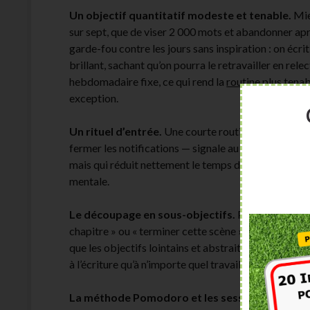
Un objectif quantitatif modeste et tenable.
Mie
sur sept, que de viser 2 000 mots et abandonner aprè
garde-fou contre les jours sans inspiration : on écr
brillant, sachant qu’on pourra le retravailler en rel
hebdomadaire fixe, ce qui rend la
routine
plus tenab
exception.
Un rituel d’entrée.
Une courte routine avant d’écrire
fermer les notifications — signale au cerveau qu’on
mais qui réduit nettement le temps de mise en route
mentale.
Le découpage en sous-objectifs.
Plutôt que de vi
chapitre » ou « terminer cette scène ». Le cerveau 
que les objectifs lointains et abstraits — c’est un pr
à l’écriture qu’à n’importe quel travail de longue hale
La méthode Pomodoro et les sessions chrono