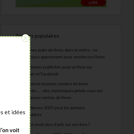
Articles populaires
:
Les bonnes pubs de livres dans le métro : ce
qu’elles nous apprennent pour vendre nos livres
Les meilleures publicités pour un livre sur
Instagram et Facebook
Prix de vente moyens, nombre de livres
autoédités … : des statistiques jamais vues sur
les meilleures ventes de livres
Les tendances 2025 pour les auteurs
s et idées
indépendants
Comment avoir plus d’avis sur son livre ?
’on voit