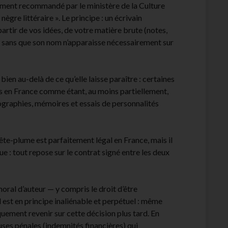
lement recommandé par le ministère de la Culture
gre littéraire ». Le principe : un écrivain
partir de vos idées, de votre matière brute (notes,
x, sans que son nom n’apparaisse nécessairement sur
ien au-delà de ce qu’elle laisse paraître : certaines
és en France comme étant, au moins partiellement,
iographies, mémoires et essais de personnalités
ête-plume est parfaitement légal en France, mais il
ue : tout repose sur le contrat signé entre les deux
oral d’auteur — y compris le droit d’être
 est en principe inaliénable et perpétuel : même
iquement revenir sur cette décision plus tard. En
uses pénales (indemnités financières) qui