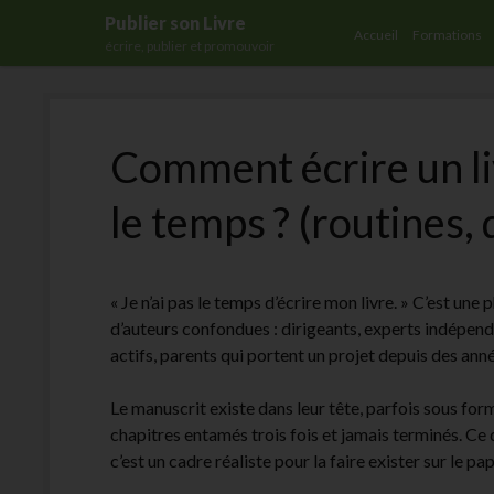
Publier son Livre
Accueil
Formations
écrire, publier et promouvoir
Comment écrire un li
le temps ? (routines, 
« Je n’ai pas le temps d’écrire mon livre. » C’est une
d’auteurs confondues : dirigeants, experts indépend
actifs, parents qui portent un projet depuis des ann
Le manuscrit existe dans leur tête, parfois sous f
chapitres entamés trois fois et jamais terminés. Ce 
c’est un cadre réaliste pour la faire exister sur le pap