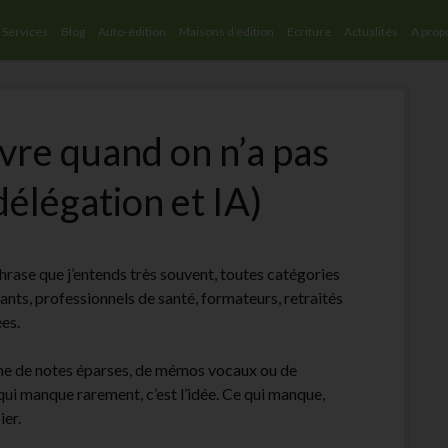
Services
Blog
Auto-édition
Maisons d’édition
Ecriture
Actualités
A prop
vre quand on n’a pas
délégation et IA)
 phrase que j’entends très souvent, toutes catégories
ants, professionnels de santé, formateurs, retraités
ées.
orme de notes éparses, de mémos vocaux ou de
qui manque rarement, c’est l’idée. Ce qui manque,
ier.