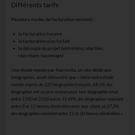
Différents tarifs
facebook
instagram
youtube
email-
form
Plusieurs modes de facturation existent :
la facturation horaire
la facturation d’un forfait
la découpe du projet (entretiens, réaction,
réécriture, façonnage)
Une étude menée par Narrovita, un site dédié aux
biographes, avait démontré que «
Selon notre étude
menée auprès de 220 biographes français, 69,5% des
biographes ont un prix moyen pour leur biographie situé
entre 1500 et 2500 euros. Et 49% des biographes réalisent
entre 8 et 12 heures d’entretien avec leur client, et 27,3%
des biographes réalisent entre 12 et 20 heures d’entretien «