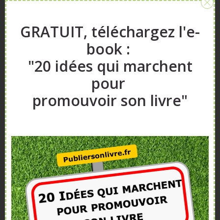
Sidebar
A propos
GRATUIT, téléchargez l'e-
Vous aimeriez vendre plus de livres ?
book :
Vous souhaitez publier un livre ?
"20 idées qui marchent
Nos articles, vidéos et formations vont vous
pour
aider.
promouvoir son livre"