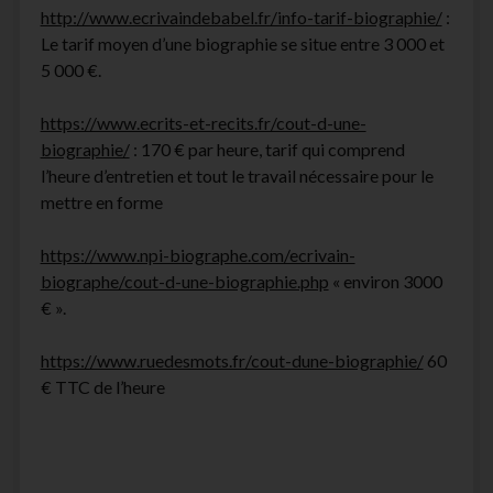
http://www.ecrivaindebabel.fr/info-tarif-biographie/
:
Le tarif moyen d’une biographie se situe entre 3 000 et
5 000 €.
https://www.ecrits-et-recits.fr/cout-d-une-
biographie/
: 170 € par heure, tarif qui comprend
l’heure d’entretien et tout le travail nécessaire pour le
mettre en forme
https://www.npi-biographe.com/ecrivain-
biographe/cout-d-une-biographie.php
« environ 3000
€ ».
https://www.ruedesmots.fr/cout-dune-biographie/
60
€ TTC de l’heure