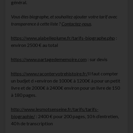
général.
Vous êtes biographe, et souhaitez ajouter votre tarif avec
transparence à cette liste ?
Contactez-nous
.
https://www.alabelleplume.fr/tarifs-biographe.php
:
environ 2500 € au total
https://www.partagedememoire.com
: sur devis
https://www.racontervotrehistoire.fr/
Il faut compter
un budjet d »environ de 1000€ à 1200€ à pour un petit
livre et de 2000€ à 2400€ environ pour un livre de 150
à 180 pages.
http://www.lesmotsenseine.fr/tarifs/tarifs-
biographie/
: 2400 € pour 200 pages, 10 h d’entretien,
40 h de transcription