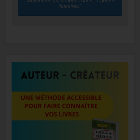
Couvertures qui vendent, dans 11 genres
littéraires."