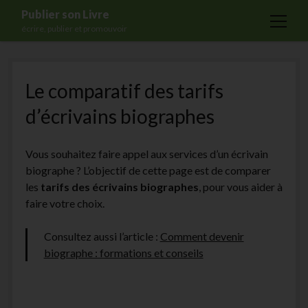
Publier son Livre
open
écrire, publier et promouvoir
menu
Accueil
Le comparatif des tarifs
Formations
d’écrivains biographes
Services
Blog
Vous souhaitez faire appel aux services d’un écrivain
Auto-édition
biographe ? L’objectif de cette page est de comparer
les
tarifs des écrivains biographes
, pour vous aider à
Maisons d’édition
faire votre choix.
Ecriture
Consultez aussi l’article :
Comment devenir
Actualités
biographe : formations et conseils
A propos
Contact