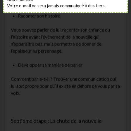
plus facile de l’imaginer.
Votre e-mail ne sera jamais communiqué à des tiers.
Raconter son histoire
Vous pouvez parler de lui, raconter son enfance ou
l’histoire avant l’événement de la nouvelle qui
n’apparaîtra pas, mais permettra de donner de
l’épaisseur au personnage.
Développer sa manière de parler
Comment parle-t-il ? Trouver une communication qui
lui soit propre pour qu’il existe en dehors de vous par sa
voix.
Septième étape : La chute de la nouvelle