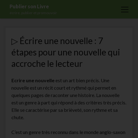
Publier son Livre
open
écrire, publier et promouvoir
menu
Accueil
▷ Écrire une nouvelle : 7
Formations
étapes pour une nouvelle qui
Services
accroche le lecteur
Blog
Auto-édition
Ecrire une nouvelle
est un art bien précis. Une
Maisons d’édition
nouvelle est un récit court et rythmé qui permet en
quelques pages de raconter une histoire. La nouvelle
Ecriture
est un genre à part qui répond à des critères très précis.
Actualités
Elle se caractérise par sa brièveté, son rythme et sa
chute.
A propos
Contact
C’est un genre très reconnu dans le monde anglo-saxon