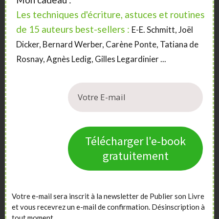
Choisir quelqu’un qui existe
Les techniques d'écriture, astuces et routines
de 15 auteurs best-sellers :
E-E. Schmitt, Joël
La plus simple, je prends mon père et je change son
Dicker, Bernard Werber, Carène Ponte, Tatiana de
nom. On prend une personne que l’on connaît et on la
met en scène dans l’histoire.
Rosnay, Agnès Ledig, Gilles Legardinier ...
Établir une fiche personnage
Pour créer un personnage, on établit une liste qui le
définit avec par exemple : âge, taille, couleur de
cheveux, études, lieu de naissance, ce qu’il aime ou
Télécharger l'e-book
n’aime pas, son meilleur ami, son hobby, son équipe de
foot préférée, son secret le mieux gardé, sa peur la plus
gratuitement
grande, etc.
Le dessiner ou prendre une photo existante
Votre e-mail sera inscrit à la newsletter de Publier son Livre
et vous recevrez un e-mail de confirmation. Désinscription à
Si vous avez en tête son apparence physique, ce sera
tout moment.