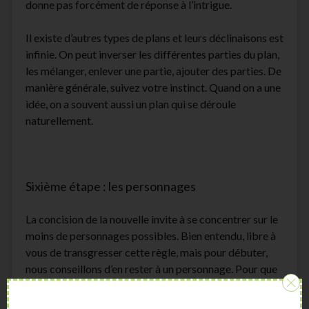
donne pas forcément de réponse à l’intrigue.
Il existe d’autres types de plans et leurs déclinaisons est
infinie. On peut inverser les différentes parties du plan,
les mélanger, enlever une partie, ajouter des parties. De
manière générale, suivez votre instinct. Quand on a une
idée, on a souvent aussi un plan qui se déroule
naturellement.
Sixième étape : les personnages
La concision de la nouvelle invite à se concentrer sur le
moins de personnages possibles. Bien entendu, libre à
vous de transgresser cette règle, mais pour débuter,
nous conseillons d’en rester à un personnage. Pour que
la nouvelle soit captivante et que le lecteur soit
accroché, le développement du personnage est