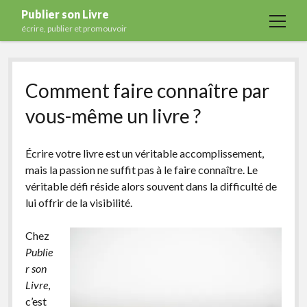
Publier son Livre
open
écrire, publier et promouvoir
menu
Accueil
Comment faire connaître par
Formations
vous-même un livre ?
Services
Blog
Écrire votre livre est un véritable accomplissement,
Auto-édition
mais la passion ne suffit pas à le faire connaître. Le
véritable défi réside alors souvent dans la difficulté de
Maisons d’édition
lui offrir de la visibilité.
Ecriture
Chez
Actualités
Publie
A propos
r son
Livre
,
Contact
c’est