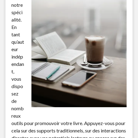
notre
facebook
instagram
youtube
email-
spéci
form
alité.
En
tant
qu’aut
eur
indép
endan
t,
vous
dispo
sez
de
nomb
reux
outils pour promouvoir votre livre. Appuyez-vous pour
cela sur des supports traditionnels, sur des interactions
directes avec vos potentiels lecteurs ou encore sur des