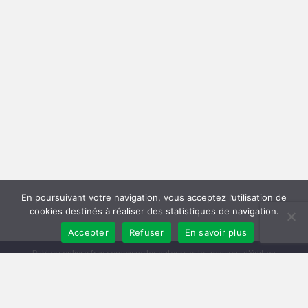
En poursuivant votre navigation, vous acceptez l’utilisation de
cookies destinés à réaliser des statistiques de navigation.
Accepter
Refuser
En savoir plus
Publiersonlivre.fr accompagne les auteurs et les maisons d'édition
indépendantes, en proposant des formations pour promouvoir son livre,
et publier en autoédition. Notre équipe souhaite offrir les meilleurs
conseils et permettre aux auteurs de toucher plus de lecteurs, avec une
publication de qualité, et une démarche professionnelle.