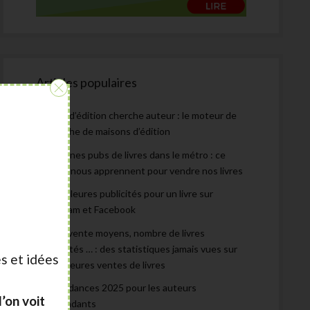
Articles populaires
:
Maison d’édition cherche auteur : le moteur de
recherche de maisons d’édition
Les bonnes pubs de livres dans le métro : ce
qu’elles nous apprennent pour vendre nos livres
Les meilleures publicités pour un livre sur
Instagram et Facebook
Prix de vente moyens, nombre de livres
autoédités … : des statistiques jamais vues sur
s et idées
les meilleures ventes de livres
Les tendances 2025 pour les auteurs
’on voit
indépendants