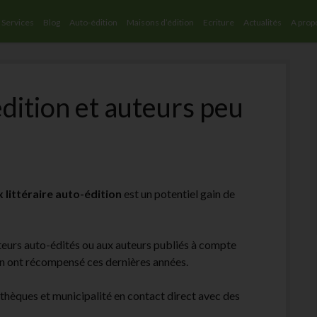
Services
Blog
Auto-édition
Maisons d’édition
Ecriture
Actualités
A prop
édition et auteurs peu
x littéraire auto-édition
est un potentiel gain de
uteurs auto-édités ou aux auteurs publiés à compte
 en ont récompensé ces dernières années.
iothèques et municipalité en contact direct avec des