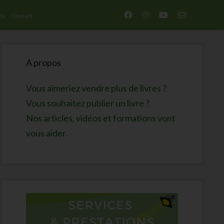
facebook
instagram
youtube
email-
os
Contact
form
Sidebar
A propos
Vous aimeriez vendre plus de livres ?
Vous souhaitez publier un livre ?
Nos articles, vidéos et formations vont
vous aider.