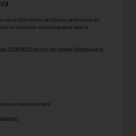
ova
a créé en 2016 le Prix des Étoiles, dédié à tous les
y sont récompensés, et accompagnés dans la
og/2019/08/01/le-prix-des-etoiles-librinova-prix-
orise la soumission libre.
didature/