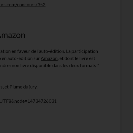
eurs.com/concours/352
’Amazon
ation en faveur de l’auto-édition. La participation
é en auto-édition sur
Amazon
, et dont le livre est
dre mon livre disponible dans les deux formats ?
, et Plume du jury.
ie=UTF8&node=14734726031