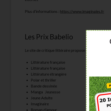
Plus d’informations :
https://www.imaginales.fr
Les Prix Babelio
Le site de critique littéraire propose plusieurs prix,
Littérature française
Littérature française
Littérature étrangère
Polar et thriller
Bande dessinée
Manga Jeunesse
Jeune Adulte
Imaginaire
Roman d’amour