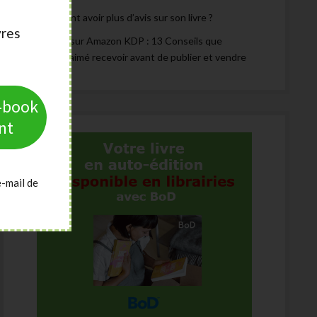
Comment avoir plus d’avis sur son livre ?
vres
Publier sur Amazon KDP : 13 Conseils que
j’aurais aimé recevoir avant de publier et vendre
e-book
nt
e-mail de