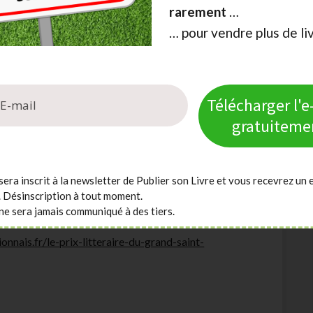
rarement
…
… pour vendre plus de li
x-babelio
Télécharger l'
gratuiteme
ionnais
sera inscrit à la newsletter de Publier son Livre et vous recevrez un 
er
 Polar & 1
Roman
), il est possible de soumettre
. Désinscription à tout moment.
ne sera jamais communiqué à des tiers.
nnais.fr/le-prix-litteraire-du-grand-saint-