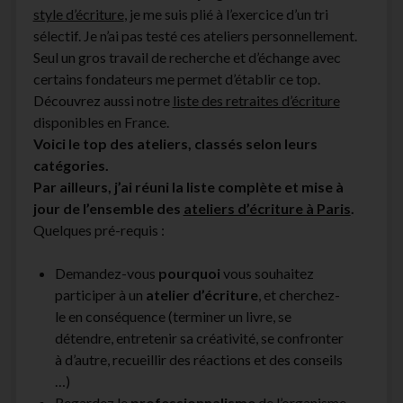
style d’écriture
, je me suis plié à l’exercice d’un tri
facebook
instagram
youtube
email-
sélectif. Je n’ai pas testé ces ateliers personnellement.
form
Seul un gros travail de recherche et d’échange avec
certains fondateurs me permet d’établir ce top.
Découvrez aussi notre
liste des retraites d’écriture
disponibles en France.
Voici le top des ateliers, classés selon leurs
catégories.
Par ailleurs, j’ai réuni la liste complète et mise à
jour de l’ensemble des
ateliers d’écriture à Paris
.
Quelques pré-requis :
Demandez-vous
pourquoi
vous souhaitez
participer à un
atelier d’écriture
, et cherchez-
le en conséquence (terminer un livre, se
détendre, entretenir sa créativité, se confronter
à d’autre, recueillir des réactions et des conseils
…)
Regardez le
professionnalisme
de l’organisme