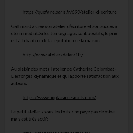
https://quefaire.paris.fr/699/atelier-d-ecriture
Gallimard a créé son atelier d’écriture et son succès a
été immédiat. Si les témoignages sont positifs, le prix
est à la hauteur de la réputation de la maison :
http://www.ateliersdelanrf.fr/
Au plaisir des mots, l’atelier de Catherine Colombat-
Desforges, dynamique et qui apporte satisfaction aux
auteurs.
https://www.auplaisirdesmots.com/
Le petit atelier « sous les toits » ne paye pas de mine
mais est très actif:
http://lateliersouslestoits.free.fr/