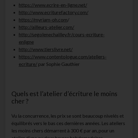
https://www.ecrire-en-ligne.net/
http://www.ecriturefactory.com/
https://myriam-oh.com
/
http://ailleurs-atelier.com/
http://segolenechailley.fr/cours-ecriture-
enligne
http://www.tierslivre.net/
https://www.contentologue.com/ateliers-
ecriture/
par Sophie Gauthier
Quels est l’atelier d’écriture le moins
cher ?
Vu la concurrence, les prix se sont beaucoup nivelés et
équilibrés vers le bas ces dernières années. Les ateliers
les moins chers démarrent à 300 € par an, pour un
atelier d’une ou deux heures hebdomadaires.