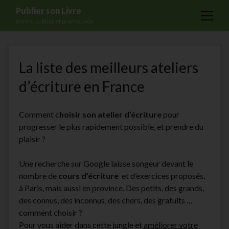
Publier son Livre
open
écrire, publier et promouvoir
menu
Accueil
La liste des meilleurs ateliers
Formations
d’écriture en France
Services
Blog
Comment c
hoisir son atelier d’écriture
pour
Auto-édition
progresser le plus rapidement possible, et prendre du
plaisir ?
Maisons d’édition
Ecriture
Une recherche sur Google laisse songeur devant le
nombre de
cours d’écriture
et d’exercices proposés,
Actualités
à Paris, mais aussi en province. Des petits, des grands,
A propos
des connus, des inconnus, des chers, des gratuits …
comment choisir ?
Contact
Pour vous aider dans cette jungle et
améliorer votre