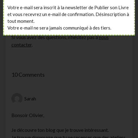
des exercices d’écriture. Des exercices comme la
Votre e-mail sera inscrit à la newsletter de Publier son Livre
création d’une nouvelle
sur un thème dédié, la création
et vous recevrez un e-mail de confirmation. Désinscription à
d’une
fiche de personnage
, ou la description d’une
tout moment.
paysage sont de bons exercices.
Votre e-mail ne sera jamais communiqué à des tiers.
Si vous avez des questions, n’hésitez pas à
nous
contacter
.
10 Comments
Sarah
Bonsoir Olivier,
Je découvre ton blog que je trouve intéressant.
Je trouve dommage que tu ne recenses que des ateliers