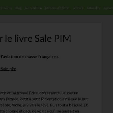
Services
Blog
Auto-édition
Maisons d’édition
Ecriture
Actualités
A prop
 le livre Sale PIM
 l’aviation de chasse française ».
-Sale-pim
ir et j’ai trouvé l’idée intéressante. Laisser un
s l’armée. Petit à petit l’orientation ainsi que le but
ble, facile, je vivais le rêve. Puis tout a basculé. Et
 été choqué et déçu de voir ce qu’il se passait en