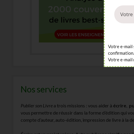
Votre e-mail 
confirmation
Votre e-mail 
Nos services
Publier son Livre
a trois missions : vous aider à
écrire
,
pu
vous permettre de réussir dans la forme d’édition qui v
compte d’auteur, auto-édition, impression de livre à la 