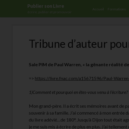
Publier son Livre
Accueil
Formations
écrire, publier et promouvoir
Tribune d’auteur pour
Sale PIM de Paul Warren, « la gênante réalité de
=>
https://livre.fnac.com/a15671596/Paul-Warren
1)Comment et pourquoi en êtes-vous venu à l’écriture?
Mon grand-père. Il a écrit ses mémoires avant de part
souvenir à sa famille. J’ai commencé à mon entrée dan
du livre adévié…de 180°. Jusqu’à Dijon tout était agréa
je me suis mis à écrire de plus en plus. J’ai tellement