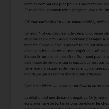
unité de combat que je ne pouvais pas rester les bras
En revanche, un roman témoignage peu avoir de l’inf
2)Si vous deviez décrire votre roman autobiographique 
Un mot: Notice. C’est le mode d’emploi du jeune pilot
en école et en unité. Bien que certains passages so
honnête. Pourquoi? Vous pouvez tout aussi bien vi
donne des leçons tirées de mon expérience afin que le
S’en sortir, ou au moins sentir qu’ils ne sont pas s
cela risque de perdurer après eux.Le but n’est pas de
faire réagir afin que les dérives soient corrigées po
monde, ce qui les rendra d’autant plus efficaces.
3)Vous considérez-vous comme un délateur ou un lanceur
La délation est une démarche négative. Or je m’adonn
écrit pour faire du tort mais pour améliorer les chos
candidats au métier de pilote militaire. J’effleure l