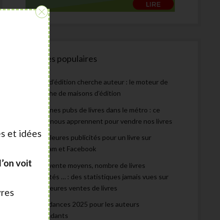
:
Articles populaires
Maison d’édition cherche auteur : le moteur de
recherche de maisons d’édition
Les bonnes pubs de livres dans le métro : ce
qu’elles nous apprennent pour vendre nos livres
s et idées
Les meilleures publicités pour un livre sur
Instagram et Facebook
’on voit
Prix de vente moyens, nombre de livres
autoédités … : des statistiques jamais vues sur
les meilleures ventes de livres
vres
Les tendances 2025 pour les auteurs
indépendants