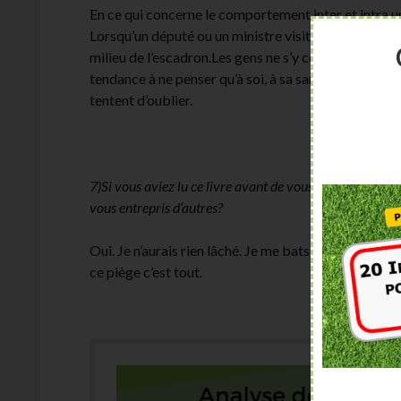
En ce qui concerne le comportement inter et intra uni
Lorsqu’un député ou un ministre visite une unité de 
milieu de l’escadron.Les gens ne s’y confrontent pas
tendance à ne penser qu’à soi, à sa santé. Une fois que
tentent d’oublier.
7)Si vous aviez lu ce livre avant de vous engager, aurie
vous entrepris d’autres?
Oui. Je n’aurais rien lâché. Je me bats pour mes conv
ce piège c’est tout.