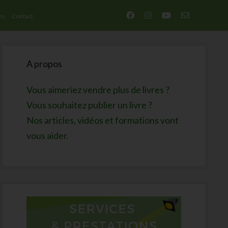
facebook
instagram
youtube
email-
os
Contact
form
Sidebar
A propos
Vous aimeriez vendre plus de livres ?
Vous souhaitez publier un livre ?
Nos articles, vidéos et formations vont
vous aider.