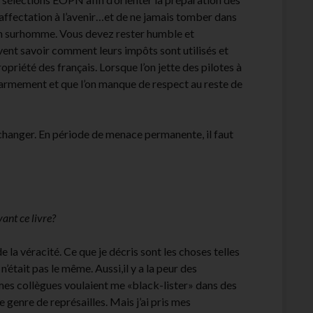
r affectation à l’avenir…et de ne jamais tomber dans
s un surhomme. Vous devez rester humble et
vent savoir comment leurs impôts sont utilisés et
ropriété des français. Lorsque l’on jette des pilotes à
 l’armement et que l’on manque de respect au reste de
 changer. En période de menace permanente, il faut
vant ce livre?
 la véracité. Ce que je décris sont les choses telles
i n’était pas le même. Aussi,il y a la peur des
mes collègues voulaient me «black-lister» dans des
ce genre de représailles. Mais j’ai pris mes