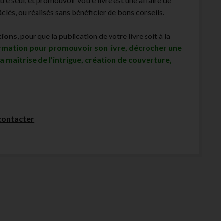
être seul, et promouvoir votre livre est une affaire de
lés, ou réalisés sans bénéficier de bons conseils.
tions
, pour que la publication de votre livre soit à la
ormation pour promouvoir son livre, décrocher une
sa maîtrise de l’intrigue, création de couverture,
contacter