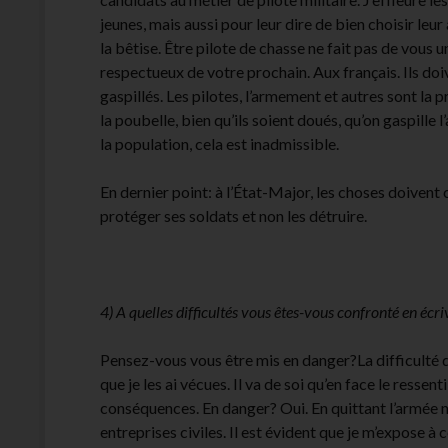
jeunes, mais aussi pour leur dire de bien choisir leu
la bêtise. Être pilote de chasse ne fait pas de vou
respectueux de votre prochain. Aux français. Ils doi
gaspillés. Les pilotes, l’armement et autres sont la p
la poubelle, bien qu’ils soient doués, qu’on gaspille
la population, cela est inadmissible.
En dernier point: à l’État-Major, les choses doivent
protéger ses soldats et non les détruire.
4) A quelles difficultés vous êtes-vous confronté en écri
Pensez-vous vous être mis en danger?La difficulté de
que je les ai vécues. Il va de soi qu’en face le ressent
conséquences. En danger? Oui. En quittant l’armée 
entreprises civiles. Il est évident que je m’expose à 