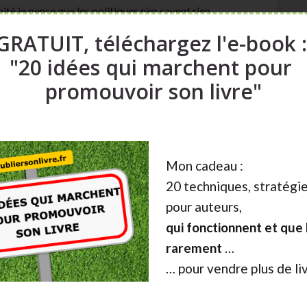
té je pense que les politiques n’en savent rien.
combat, il va de soi que le «PIM» ne sera pas nu au
GRATUIT, téléchargez l'e-book 
. Pourquoi le feraient-ils? Ce sont des ennuis.On a
 l’on est sorti de cet enfer, les gens s’éloignent et
"20 idées qui marchent pour
promouvoir son livre"
z-vous tout de même tenté l’aventure? Si non, qu’auriez-
Mon cadeau :
20 techniques, stratégie
ictions. J’aurais certainement tout fait pour éviter
pour auteurs,
qui fonctionnent et que l
rarement
…
… pour vendre plus de li