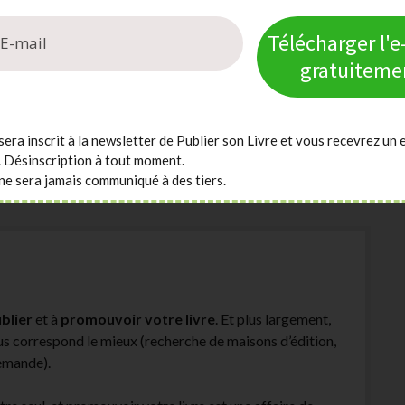
Télécharger l'
gratuiteme
sera inscrit à la newsletter de Publier son Livre et vous recevrez un 
. Désinscription à tout moment.
ne sera jamais communiqué à des tiers.
blier
et à
promouvoir votre livre
. Et plus largement,
ous correspond le mieux (recherche de maisons d’édition,
demande).