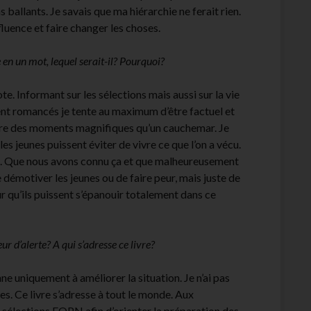
 ballants. Je savais que ma hiérarchie ne ferait rien.
luence et faire changer les choses.
en un mot, lequel serait-il? Pourquoi?
e. Informant sur les sélections mais aussi sur la vie
ient romancés je tente au maximum d’être factuel et
vre des moments magnifiques qu’un cauchemar. Je
s jeunes puissent éviter de vivre ce que l’on a vécu.
euls. Que nous avons connu ça et que malheureusement
 démotiver les jeunes ou de faire peur, mais juste de
ur qu’ils puissent s’épanouir totalement dans ce
 d’alerte? A qui s’adresse ce livre?
e uniquement à améliorer la situation. Je n’ai pas
es. Ce livre s’adresse à tout le monde. Aux
es sélections EOPN afin d’orienter la préparation des