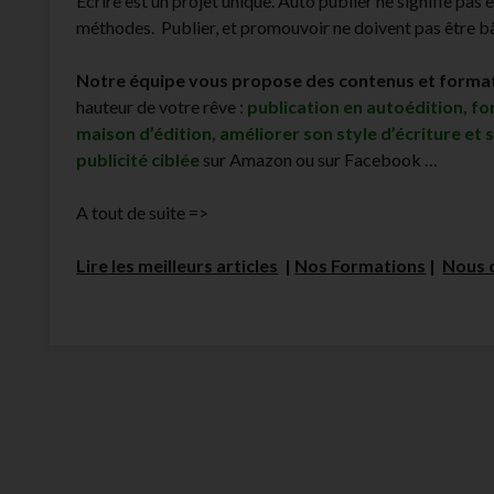
Écrire est un projet unique. Auto publier ne signifie pas 
méthodes. Publier, et promouvoir ne doivent pas être bâc
Notre équipe vous propose des contenus et forma
hauteur de votre rêve :
publication en autoédition, f
maison d’édition, améliorer son style d’écriture et 
publicité ciblée
sur Amazon ou sur Facebook …
A tout de suite =>
Lire les meilleurs articles
|
Nos Formations
|
Nous 