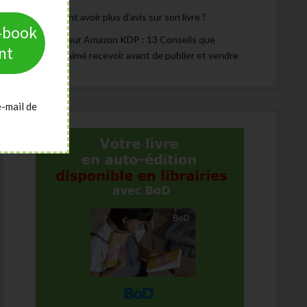
Comment avoir plus d’avis sur son livre ?
e-book
Publier sur Amazon KDP : 13 Conseils que
nt
j’aurais aimé recevoir avant de publier et vendre
e-mail de