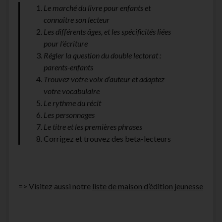
Le marché du livre pour enfants et
facebook
instagram
youtube
email-
connaître son lecteur
form
Les différents âges, et les spécificités liées
pour l’écriture
Régler la question du double lectorat :
parents-enfants
Trouvez votre voix d’auteur et adaptez
votre vocabulaire
Le rythme du récit
Les personnages
Le titre et les premières phrases
Corrigez et trouvez des beta-lecteurs
=> Visitez aussi notre
liste de maison d’édition jeunesse