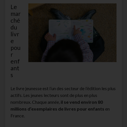
Le
mar
ché
du
livr
e
pou
r
enf
ant
s
Le livre jeunesse est l’un des secteur de l’édition les plus
actifs. Les jeunes lecteurs sont de plus en plus
nombreux. Chaque année,
il se vend environ 80
millions d’exemplaires de livres pour enfants
en
France.