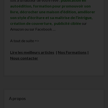
soit à la hauteur de votre rêve :
publication en
autoédition, formation pour promouvoir son
livre, décrocher une maison d’édition, améliorer
son style d’écriture et sa maîtrise de l’intrigue,
création de couverture, publicité ciblée
sur
Amazon ou sur Facebook …
A tout de suite =>
Lire les meilleurs articles
|
Nos Formations
|
Nous contacter
Sidebar
A propos