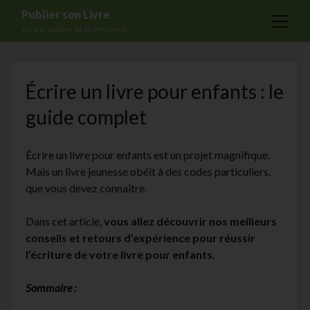
Publier son Livre
open
écrire, publier et promouvoir
menu
Accueil
Écrire un livre pour enfants : le
Formations
guide complet
Services
Blog
Écrire un livre pour enfants est un projet magnifique.
Auto-édition
Mais un livre jeunesse obéit à des codes particuliers,
que vous devez connaître.
Maisons d’édition
Ecriture
Dans cet article,
vous allez découvrir nos meilleurs
conseils et retours d’expérience pour réussir
Actualités
l’écriture de votre livre pour enfants.
A propos
Sommaire :
Contact