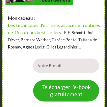
lecteurs et de recevoir des commentaires. Faites appel
à un
service de relecture
et à des
beta-lecteurs
, qui
doivent travailler de manière indépendante.
Mon cadeau :
Les techniques d'écriture, astuces et routines
Vos proches ne vous diront pas la vérité sur ce qu’ils
pensent de votre texte, ou ne pourront pas se l’avouer à
de 15 auteurs best-sellers :
E-E. Schmitt, Joël
eux même. Ils ont envie de vous faire plaisir.
Dicker, Bernard Werber, Carène Ponte, Tatiana de
Rosnay, Agnès Ledig, Gilles Legardinier ...
A la fin de votre livre, n’oubliez pas les
mentions
obligatoires
pour la jeunesse.
Si vous avez des questions, n’hésitez pas.
Télécharger l'e-book
gratuitement