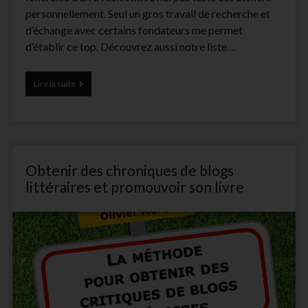
personnellement. Seul un gros travail de recherche et
d’échange avec certains fondateurs me permet
d’établir ce top. Découvrez aussi notre liste…
La
Lire la suite
liste
des
meilleurs
ateliers
d’écriture
en
Obtenir des chroniques de blogs
France
littéraires et promouvoir son livre