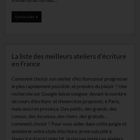
Comment
Lire la suite
publier
un
livre
sur
iBooks
?
La liste des meilleurs ateliers d’écriture
(et
le
en France
vendre)
Comment choisir son atelier d’écriture pour progresser
le plus rapidement possible, et prendre du plaisir ? Une
recherche sur Google laisse songeur devant le nombre
de cours d’écriture et d’exercices proposés, à Paris,
mais aussi en province. Des petits, des grands, des
connus, des inconnus, des chers, des gratuits …
comment choisir ? Pour vous aider dans cette jungle et
améliorer votre style d’écriture, je me suis plié à
l’exercice d’un tri sélectif. Je n’ai pas testé ces ateliers