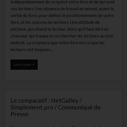
indépendamment de ce qu’est votre livre et de qui sont
vos lecteurs Une absence de travail en amont, avant la
sortie du livre, pour définir le positionnement de votre
livre, et les sources de lecteurs Une attitude de
pêcheur, qui attend le lecteur, alors qu’il faut être un
chasseur, qui traque et va chercher les lecteurs au bon
endroit. La croyance que votre livre est ce que les
lecteurs ont toujours…
17
Lire la suite
actions
« minute »
pour
faire
connaître
son
Le comparatif : NetGalley /
livre
(preuves
Simplement.pro / Communiqué de
de
Presse
résultats
à
l’appui)