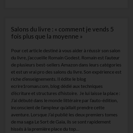
chroniques
de
blogs
littéraires
et
Salons du livre : « comment je vends 5
promouvoir
son
fois plus que la moyenne »
livre
Pour cet article destiné à vous aider à réussir son salon
du livre, j’accueille Romain Godest. Romain est l’auteur
de plusieurs best-sellers Amazon dans leurs catégories
et est un vrai pro des salons du livre. Son expérience est
riche d’enseignements. Il édite le blog
ecrire1roman.com, blog dédié aux techniques
d’écriture et structures d’histoire. Je lui laisse la place :
J’ai débuté dans le monde littéraire par l’auto-édition,
inconscient de l’ampleur qu’allait prendre cette
aventure. Lorsque J’ai publié les deux premiers tomes
de ma saga Le Sort de Gaia, ils se sont rapidement
hissés à la première place du top…