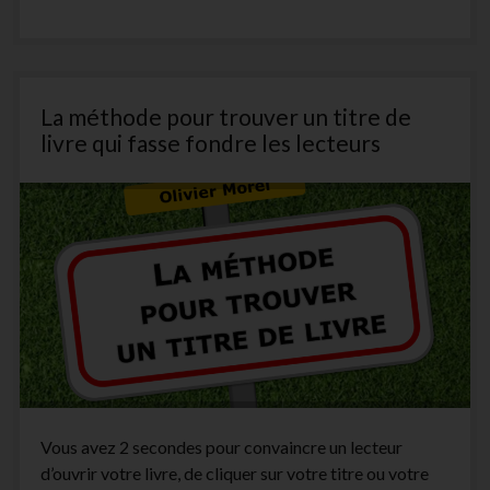
édition
et
auto-
publication,
le
La méthode pour trouver un titre de
comparatif
:
livre qui fasse fondre les lecteurs
Librinova,
KDP,
BoD,
Publishroom
et
Lulu
+
Bookelis
Vous avez 2 secondes pour convaincre un lecteur
d’ouvrir votre livre, de cliquer sur votre titre ou votre