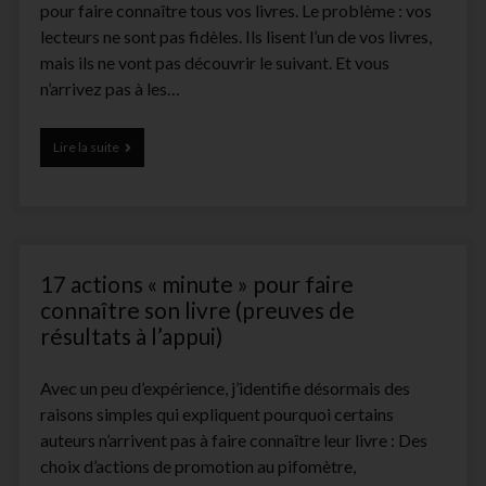
pour faire connaître tous vos livres. Le problème : vos
lecteurs ne sont pas fidèles. Ils lisent l’un de vos livres,
mais ils ne vont pas découvrir le suivant. Et vous
n’arrivez pas à les…
Comment
Lire la suite
vendre
son
livre
:
lettre
ouverte
17 actions « minute » pour faire
aux
auteurs
connaître son livre (preuves de
qui
résultats à l’appui)
ne
pensent
pas
Avec un peu d’expérience, j’identifie désormais des
à
raisons simples qui expliquent pourquoi certains
leurs
auteurs n’arrivent pas à faire connaître leur livre : Des
lecteurs
choix d’actions de promotion au pifomètre,