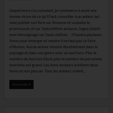
000
livres
L’expérience s’accumulant, je commence à avoir une
en
bonne vision de ce qu’il faut conseiller à un auteur qui
3
veut publier son livre sur Amazon et souhaite le
ans »
promouvoir, et sur l’autoédition amazon. Jugez plutôt
mon témoignage sur l’auto édition : Il faudra plusieurs
livres pour émerger et vendre Il ne faut pas se faire
d’illusion. Aucun auteur n’existe durablement dans le
paysage et dans son genre avec un seul livre. Plus le
nombre de livre est élevé, plus le nombre de personnes
touchées est grand. Les bons lecteurs achètent deux
livres et non plus un. Tous les auteurs voient…
18
Lire la suite
conseils
que
j’aurais
aimé
recevoir
avant