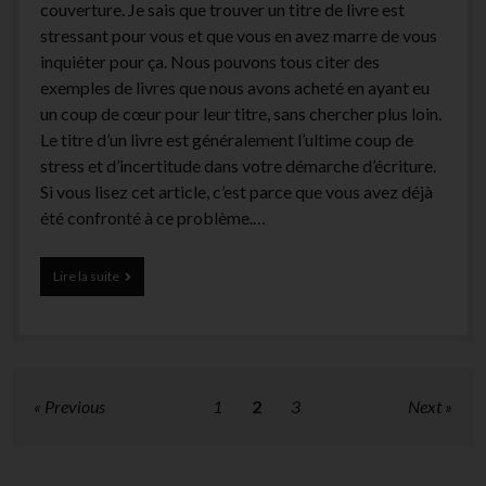
couverture. Je sais que trouver un titre de livre est
stressant pour vous et que vous en avez marre de vous
inquiéter pour ça. Nous pouvons tous citer des
exemples de livres que nous avons acheté en ayant eu
un coup de cœur pour leur titre, sans chercher plus loin.
Le titre d’un livre est généralement l’ultime coup de
stress et d’incertitude dans votre démarche d’écriture.
Si vous lisez cet article, c’est parce que vous avez déjà
été confronté à ce problème.…
La
Lire la suite
méthode
pour
trouver
un
titre
de
Pagination
Previous
1
2
3
Next
livre
des
qui
fasse
publications
fondre