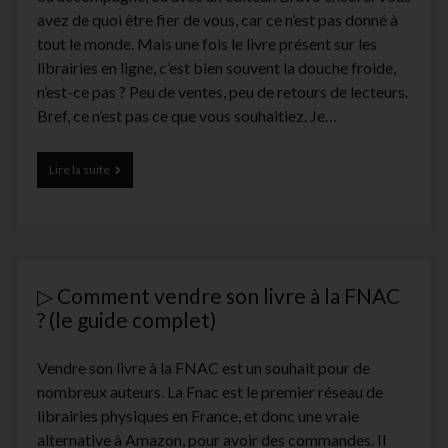
avez de quoi être fier de vous, car ce n’est pas donné à
tout le monde. Mais une fois le livre présent sur les
librairies en ligne, c’est bien souvent la douche froide,
n’est-ce pas ? Peu de ventes, peu de retours de lecteurs.
Bref, ce n’est pas ce que vous souhaitiez. Je…
Comment
Lire la suite
promouvoir
son
livre
sur
Amazon
?
▷ Comment vendre son livre à la FNAC
(et
y
? (le guide complet)
vendre
vraiment
Vendre son livre à la FNAC est un souhait pour de
des
livres)
nombreux auteurs. La Fnac est le premier réseau de
librairies physiques en France, et donc une vraie
alternative à Amazon, pour avoir des commandes. Il