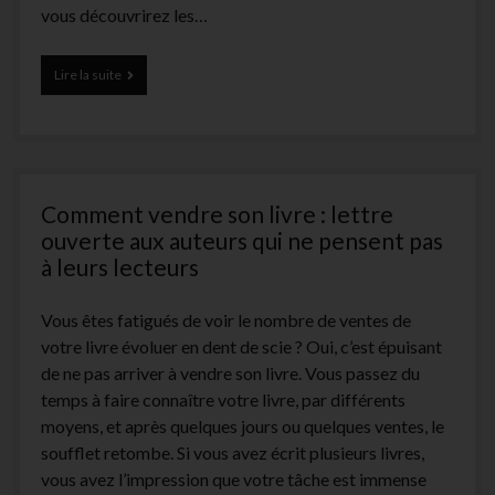
vous découvrirez les…
facebook
instagram
youtube
email-
form
Facebook
Lire la suite
:
4
idées
nouvelles
pour
y
Comment vendre son livre : lettre
Promouvoir
son
ouverte aux auteurs qui ne pensent pas
Livre
à leurs lecteurs
Vous êtes fatigués de voir le nombre de ventes de
votre livre évoluer en dent de scie ? Oui, c’est épuisant
de ne pas arriver à vendre son livre. Vous passez du
temps à faire connaître votre livre, par différents
moyens, et après quelques jours ou quelques ventes, le
soufflet retombe. Si vous avez écrit plusieurs livres,
vous avez l’impression que votre tâche est immense