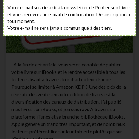
Votre e-mail sera inscrit à la newsletter de Publier son Livre
et vous recevrez un e-mail de confirmation. Désinscription à
tout moment.
Votre e-mail ne sera jamais communiqué à des tiers.
A la fin de cet article, vous serez capable de publier
votre livre sur iBooks et le rendre accessible à tous les
lecteurs lisant à travers leur iPad ou leur iPhone.
Pourquoi se limiter à Amazon KDP ? Une des clés de la
réussite des ventes en auto-édition de livres est la
diversification des canaux de distribution. J’ai publié
mes livres sur iBooks, et j’en suis ravi. A travers sa
plateforme iTunes et sa branche bibliothèque iBooks,
Apple génère un trafic très important, et de nombreux
lecteurs préfèrent lire sur leur tablette plutôt que sur
Kindle ou au format…