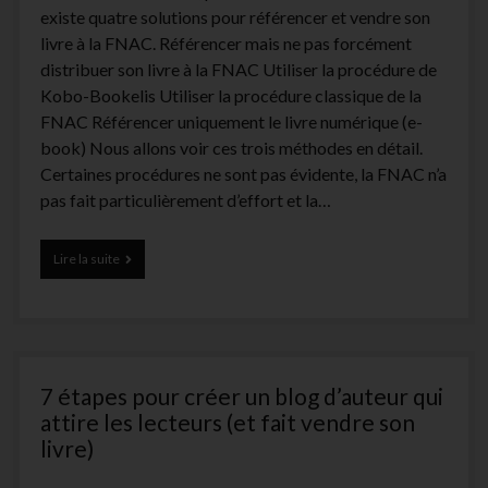
existe quatre solutions pour référencer et vendre son
livre à la FNAC. Référencer mais ne pas forcément
distribuer son livre à la FNAC Utiliser la procédure de
Kobo-Bookelis Utiliser la procédure classique de la
FNAC Référencer uniquement le livre numérique (e-
book) Nous allons voir ces trois méthodes en détail.
Certaines procédures ne sont pas évidente, la FNAC n’a
pas fait particulièrement d’effort et la…
▷
Lire la suite
Comment
vendre
son
livre
à
la
7 étapes pour créer un blog d’auteur qui
FNAC
?
attire les lecteurs (et fait vendre son
(le
livre)
guide
complet)