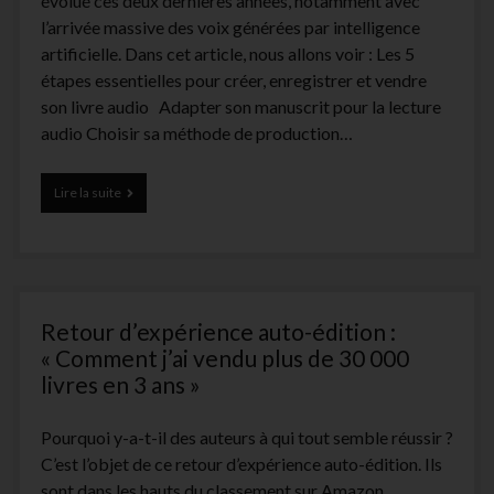
évolué ces deux dernières années, notamment avec
l’arrivée massive des voix générées par intelligence
artificielle. Dans cet article, nous allons voir : Les 5
étapes essentielles pour créer, enregistrer et vendre
son livre audio Adapter son manuscrit pour la lecture
audio Choisir sa méthode de production…
Comment
Lire la suite
créer,
publier
et
vendre
son
livre
Retour d’expérience auto-édition :
audio
(audio
« Comment j’ai vendu plus de 30 000
book)
livres en 3 ans »
?
Pourquoi y-a-t-il des auteurs à qui tout semble réussir ?
C’est l’objet de ce retour d’expérience auto-édition. Ils
sont dans les hauts du classement sur Amazon,