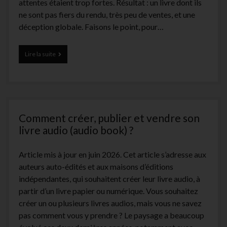
attentes étaient trop fortes. Résultat : un livre dont ils
ne sont pas fiers du rendu, très peu de ventes, et une
déception globale. Faisons le point, pour…
Bien
Lire la suite
Choisir
sa
Plateforme
d’Auto-
Edition
en
Comment créer, publier et vendre son
ligne
(et
livre audio (audio book) ?
sa
formule)
Article mis à jour en juin 2026. Cet article s’adresse aux
auteurs auto-édités et aux maisons d’éditions
indépendantes, qui souhaitent créer leur livre audio, à
partir d’un livre papier ou numérique. Vous souhaitez
créer un ou plusieurs livres audios, mais vous ne savez
pas comment vous y prendre ? Le paysage a beaucoup