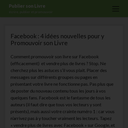
Publier son Livre
open
écrire, publier et promouvoir
menu
Publier
Accueil
Facebook : 4 idées nouvelles pour y
son
Formations
Promouvoir son Livre
Livre
Services
Comment promouvoir son livre sur Facebook
Blog
(efficacement) et vendre plus de livres ? Stop. Ne
Auto-édition
cherchez plus les astuces s’il vous plait. Placer des
messages sur différents groupes ou pages en
Maisons d’édition
présentant votre livre ne fonctionne pas. Pas plus que
Ecriture
de poster du nouveau contenu tous les jours à vos
quelques fans. Facebook est le fantasme de tous les
Actualités
auteurs (il faut dire que tous vos lecteurs y sont
A propos
présents), mais aussi votre crainte numéro 1 : car vous
n’arrivez pas à y toucher vraiment les lecteurs. Tapez
Contact
« vendre plus de livres avec Facebook » sur Google, et