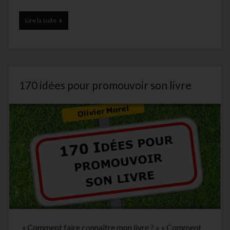
Salons
Lire la suite
du
livre
:
« comment
je
vends
170 idées pour promouvoir son livre
5
fois
plus
que
la
moyenne »
« Comment faire connaître mon livre ? » « Comment