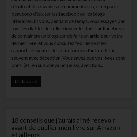
récoltent des dizaines de commentaires, et on parle
beaucoup d’eux sur les facebook ou les blogs
littéraires. Et vous, pendant ce temps, vous essayez par
tous les diables de collectionner les fans sur Facebook,
de convaincre un blogueur de faire un article sur votre
dernier livre, et vous consultez fébrilement les
rapports de ventes des plateformes d’auto-édition,
souvent avec déception. Vous savez que vos livres sont
bons (et j’en suis convaincu aussi, avec tous…
Retour
Lire la suite
d’expérience
auto-
édition
:
« Comment
j’ai
18 conseils que j’aurais aimé recevoir
vendu
plus
avant de publier mon livre sur Amazon
de
et ailleurs
30