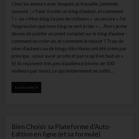
Chez les auteurs avec lesquels je travaille, j’entends
souvent : « Faut-il créer un blog d’auteur, et comment
? » ou « Mon blog n’a pas de visiteurs » ou encore « J’ai
l’impression que mon blog ne sert à rien » … Alors je me
devais de publier un point complet sur le blog d’auteur :
comment en créer un, et comment le réussir ? Trop de
sites d’auteurs ou de blogs d’écritures ont été créés par
principe, »pour avoir un site et parce qu’il en faut un ».
Et ils reçoivent très peu d’audience (moins de 100
visiteurs par mois), ce qui évidemment ne suffit…
7
Lire la suite
étapes
pour
créer
un
blog
d’auteur
Bien Choisir sa Plateforme d’Auto-
qui
attire
Edition en ligne (et sa formule)
les